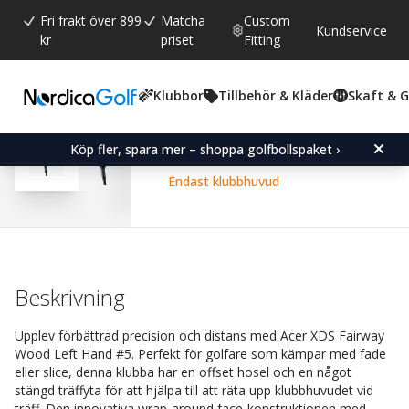
Fri frakt över 899
Matcha
Custom
Kundservice
kr
priset
Fitting
Klubbor
Tillbehör & Kläder
Skaft & 
Snittbetyg:
4.6
(
röster:
80
)
Recensioner (
56
)
Acer XDS Fairway Wood 
Köp fler, spara mer – shoppa golfbollspaket ›
Endast klubbhuvud
Beskrivning
Upplev förbättrad precision och distans med Acer XDS Fairway
Wood Left Hand #5. Perfekt för golfare som kämpar med fade
eller slice, denna klubba har en offset hosel och en något
stängd träffyta för att hjälpa till att räta upp klubbhuvudet vid
träff. Den innovativa wrap-around face-konstruktionen med