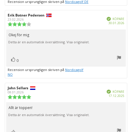
Recension ursprungligen skriven på
Nordicagolf DE
Recensionsförfattare:
Erik Botner Pedersen
Recensionsdatum:
Bekräftad
KÖPARE
23.02.2026
Köpd
30.01.2026
Recensionsbetyg:
4.0
utav
Okej för mig
Recensionstext:
5
Detta är en automatisk översättning. Visa originalet.
stjärnor
röst(er)
Rösta
0
upp
Recension ursprungligen skriven på
Nordicagolf
NO
Recensionsförfattare:
John Sellars
Recensionsdatum:
Bekräftad
KÖPARE
08.01.2026
Köpd
17.12.2025
Recensionsbetyg:
5.0
utav
Allt är toppen!
Recensionstext:
5
Detta är en automatisk översättning. Visa originalet.
stjärnor