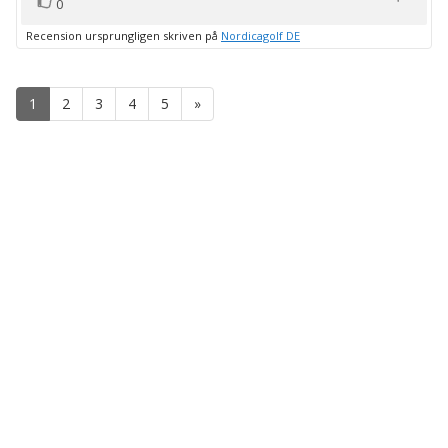
röst(er)
Rösta
0
upp
Recension ursprungligen skriven på
Nordicagolf DE
1
2
3
4
5
»