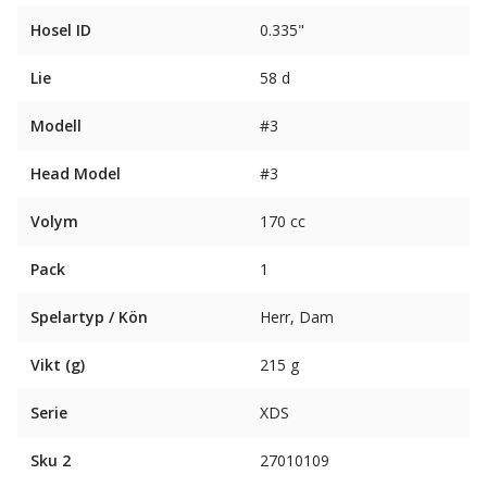
Hosel ID
0.335"
Lie
58 d
Modell
#3
Head Model
#3
Volym
170 cc
Pack
1
Spelartyp / Kön
Herr, Dam
Vikt (g)
215 g
Serie
XDS
Sku 2
27010109