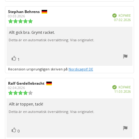
Recensionsförfattare:
Stephan Behrens
Recensionsdatum:
Bekräftad
KÖPARE
03.03.2026
Köpd
07.02.2026
Recensionsbetyg:
5.0
utav
Allt gick bra. Grymt racket.
Recensionstext:
5
Detta är en automatisk översättning. Visa originalet.
stjärnor
röst(er)
Rösta
1
upp
Recension ursprungligen skriven på
Nordicagolf DE
Recensionsförfattare:
Ralf Gerdellebracht
Recensionsdatum:
Bekräftad
KÖPARE
02.04.2026
Köpd
11.03.2026
Recensionsbetyg:
4.0
utav
Allt är toppen, tack!
Recensionstext:
5
Detta är en automatisk översättning. Visa originalet.
stjärnor
röst(er)
Rösta
0
upp