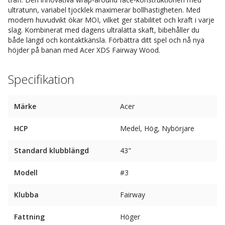
ultratunn, variabel tjocklek maximerar bollhastigheten. Med
modern huvudvikt ökar MOI, vilket ger stabilitet och kraft i varje
slag. Kombinerat med dagens ultralätta skaft, bibehåller du
både längd och kontaktkänsla. Förbättra ditt spel och nå nya
höjder på banan med Acer XDS Fairway Wood.
Specifikation
Märke
Acer
HCP
Medel, Hög, Nybörjare
Standard klubblängd
43"
Modell
#3
Klubba
Fairway
Fattning
Höger