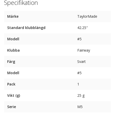
Specifikation
Märke
TaylorMade
Standard klubblängd
42.25"
Modell
#5
Klubba
Fairway
Färg
Svart
Modell
#5
Pack
1
Vikt (g)
25 g
Serie
M5