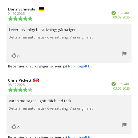
Recensionsförfattare:
Doris Schneider
Recensionsdatum:
Bekräftad
KÖPARE
01.10.2025
Köpd
08.09.2025
Recensionsbetyg:
5.0
utav
Leverans enligt beskrivning; gärna igen
Recensionstext:
5
Detta är en automatisk översättning. Visa originalet.
stjärnor
röst(er)
Rösta
0
upp
Recension ursprungligen skriven på
Nordicagolf DE
Recensionsförfattare:
Chris Pickett
Recensionsdatum:
Bekräftad
KÖPARE
05.07.2025
Köpd
03.06.2025
Recensionsbetyg:
4.0
utav
varan mottagen i gott skick i tid tack
Recensionstext:
5
Detta är en automatisk översättning. Visa originalet.
stjärnor
röst(er)
Rösta
0
upp
Recension ursprungligen skriven på
Nordicagolf NL