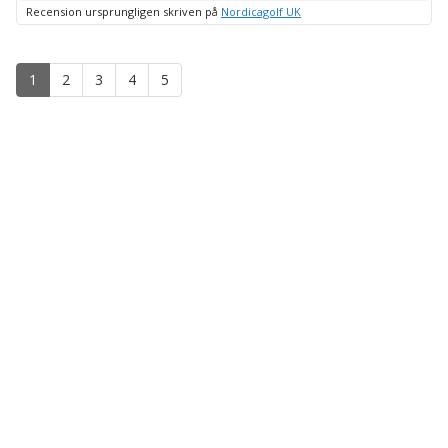
upp
Recension ursprungligen skriven på
Nordicagolf UK
1
2
3
4
5