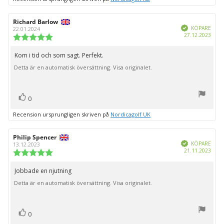
Recensionsförfattare:
Richard Barlow
Recensionsdatum:
Bekräftad
KÖPARE
22.01.2024
Köpd
27.12.2023
Recensionsbetyg:
5.0
utav
Kom i tid och som sagt. Perfekt.
Recensionstext:
5
Detta är en automatisk översättning. Visa originalet.
stjärnor
röst(er)
Rösta
0
upp
Recension ursprungligen skriven på
Nordicagolf UK
Recensionsförfattare:
Philip Spencer
Recensionsdatum:
Bekräftad
KÖPARE
13.12.2023
Köpd
21.11.2023
Recensionsbetyg:
5.0
utav
Jobbade en njutning
Recensionstext:
5
Detta är en automatisk översättning. Visa originalet.
stjärnor
röst(er)
Rösta
0