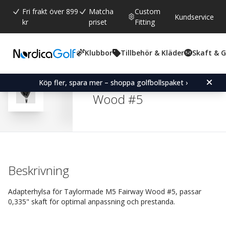
Fri frakt över 899
Matcha
Custom
Kundservice
kr
priset
Fitting
Klubbor
Tillbehör & Kläder
Skaft & 
Snittbetyg:
4.8
(
röster:
35
)
Recensioner (
24
)
Adapter Sleeve for Tayl
Köp fler, spara mer – shoppa golfbollspaket ›
Wood #5
Beskrivning
Adapterhylsa för Taylormade M5 Fairway Wood #5, passar
0,335" skaft för optimal anpassning och prestanda.